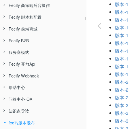
版本-1.
Fecify 商家端后台操作
Fecify AI知识库
Fecify 环境配置-宝塔
Fecify 用户管理
版本-1.
Fecify 脚本和配置
Fecify 系统安装
Fecify 店铺管理
Fecify 商家端后台介绍
版本-1.
版本-1.
Fecify 前端商城
Fecify系统自启动配置
Fecify 应用管理
Fecify 订单管理
重置超级账户密码
版本-1.
Fecify B2B
Fecify ssl
Fecify 升级授权
Fecify 商品管理
刷新全部缓存
商城下单流程
Fecify 待处理订单
版本-1.
版本-1.
服务商模式
Fecify 宝塔中如何开启下载器
Fecify B2B 最佳实践
Fecify 系统设置
Fecify 顾客管理
修改商家端和服务端url后缀
用户订单查询
Fecify 未完成订单
Fecify 商品管理
Fecify 待处理订单列表和导出
版本-1.
Fecify 开放Api
Fecify 安装，升级问题
Fecify B2B 最佳实践二
服务商模式-介绍
Fecify 店铺防关联
Fecify 店铺管理
系统params配置
Fecify 售后订单
Fecify 商品专辑
Fecify 顾客列表
Fecify 订单取消
Fecify 未完成订单列表
版本-1.
版本-1.
Fecify Webhook
Fecify B2B如何设置菜单
服务商模式-服务端配置
开放Api-开始
Fecify 账户体系
Fecify 折扣
Fecify 商品回收站
Fecify 顾客留言
Fecify 店铺主题装修
Fecify 订单召回邮件
Fecify 售后-退款退货
Fecify 订单时间轴，标签和备注
版本-2.
帮助中心
关于 Webhook
服务商模式-套餐，应用，模板
开放Api-基础
Fecify 数据
Fecify 商品导入导出
Fecify 店铺装修详细
Fecify 优惠券
Fecify 订单发货
版本-2.
版本-2.
问答中心-QA
商家端后台-配置webhook
Fecify 支付
服务商模式-店铺和商家用户
开放Api-商品
开放Api-上传图片
Fecify AI
Fecify 菜单导航
Fecify 订单分析
Fecify 订单收货
版本-2.
知识点导读
Webhook-验签
cloudflare配置
关于fecify产品
支付配置-货到付款
Fecify 设置
服务商模式-引导端
开放Api-商品专辑
Fecify AI智能体
开放Api-得到语言列表
开放Api-商品-列表
Fecify 自定义页面
Fecify 商品分析
Fecify 发起订单售后
版本-3.
版本-3.
fecify版本发布
Webhook-事件类型
Google Map Javascript ApiKey申请
如何防止店铺被关联？
跨境独立站神器 cloudflare
支付配置-PayPal
关于cloudflare
Fecify 应用插件
服务商模式-商家端
开放Api-博客专辑
Fecify 网站体检
Fecify 基础设置
开放Api-得到货币列表
开放Api-商品-详情
开放Api-商品专辑-列表
Fecify URL重定向
Fecify 顾客统计
版本-3.