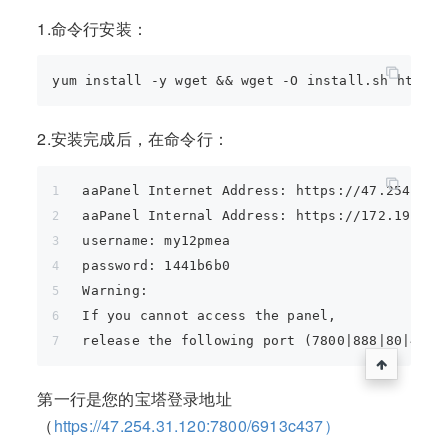
1.命令行安装：
2.安装完成后，在命令行：
aaPanel Internet Address: https://47.254.31.
aaPanel Internal Address: https://172.19.254
username: my12pmea
password: 1441b6b0
Warning:
If you cannot access the panel, 
release the following port (7800|888|80|443|
第一行是您的宝塔登录地址
（
https://47.254.31.120:7800/6913c437）