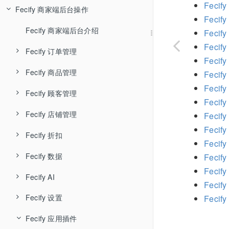
Feci
Fecify 商家端后台操作
Fecify AI知识库
Fecify 环境配置-宝塔
Fecify 用户管理
Feci
Fecify 系统安装
Fecify 店铺管理
Fecify 商家端后台介绍
Feci
Feci
Fecify系统自启动配置
Fecify 应用管理
Fecify 订单管理
Feci
Fecify ssl
Fecify 升级授权
Fecify 商品管理
Fecify 待处理订单
Feci
Fecif
Fecify 宝塔中如何开启下载器
Fecify 系统设置
Fecify 顾客管理
Fecify 未完成订单
Fecify 商品管理
Fecify 待处理订单列表和导出
Feci
Fecify 安装，升级问题
Fecify 店铺防关联
Fecify 店铺管理
Fecify 售后订单
Fecify 商品专辑
Fecify 顾客列表
Fecify 订单取消
Fecify 未完成订单列表
Feci
Feci
Fecify 账户体系
Fecify 折扣
Fecify 商品回收站
Fecify 顾客留言
Fecify 店铺主题装修
Fecify 订单召回邮件
Fecify 售后-退款退货
Fecify 订单时间轴，标签和备注
Feci
Fecify 数据
Fecify 商品导入导出
Fecify 店铺装修详细
Fecify 优惠券
Fecify 订单发货
Feci
Fecif
Fecify AI
Fecify 菜单导航
Fecify 订单分析
Fecify 订单收货
Feci
Fecify 设置
Fecify AI智能体
Feci
Fecify 自定义页面
Fecify 商品分析
Fecify 发起订单售后
Fecify 应用插件
Fecify 网站体检
Fecify 基础设置
Fecify URL重定向
Fecify 顾客统计