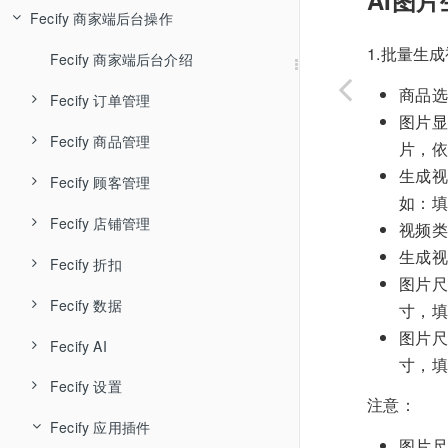
Fecify 商家端后台操作
Fecify AI知识库
Fecify 环境配置-宝塔
Fecify 用户管理
1.批量生
Fecify 系统安装
Fecify 店铺管理
Fecify 商家端后台介绍
商品选
Fecify系统自启动配置
Fecify 应用管理
Fecify 订单管理
图片显
Fecify ssl
Fecify 升级授权
Fecify 商品管理
Fecify 待处理订单
片，依
生成视
Fecify 宝塔中如何开启下载器
Fecify 系统设置
Fecify 顾客管理
Fecify 未完成订单
Fecify 商品管理
Fecify 待处理订单列表和导出
如：填
Fecify 安装，升级问题
Fecify 店铺防关联
Fecify 店铺管理
Fecify 售后订单
Fecify 商品专辑
Fecify 顾客列表
Fecify 订单取消
Fecify 未完成订单列表
视频类
生成视
Fecify 账户体系
Fecify 折扣
Fecify 商品回收站
Fecify 顾客留言
Fecify 店铺主题装修
Fecify 订单召回邮件
Fecify 售后-退款退货
Fecify 订单时间轴，标签和备注
图片尺
Fecify 数据
Fecify 商品导入导出
Fecify 店铺装修详细
Fecify 优惠券
Fecify 订单发货
寸，填
图片尺
Fecify AI
Fecify 菜单导航
Fecify 订单分析
Fecify 订单收货
寸，填
Fecify 设置
Fecify AI智能体
Fecify 自定义页面
Fecify 商品分析
Fecify 发起订单售后
注意：
Fecify 应用插件
Fecify 网站体检
Fecify 基础设置
Fecify URL重定向
Fecify 顾客统计
图片尺