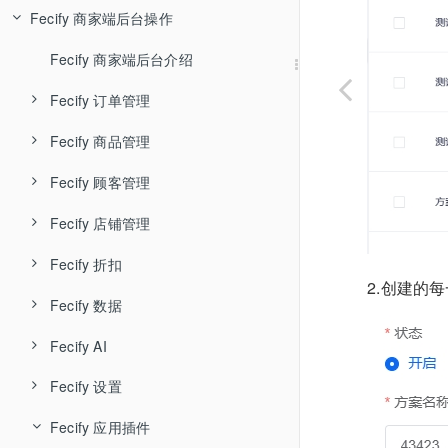
Fecify 商家端后台操作
Fecify AI知识库
Fecify 环境配置-宝塔
Fecify 用户管理
Fecify 系统安装
Fecify 店铺管理
Fecify 商家端后台介绍
Fecify系统自启动配置
Fecify 应用管理
Fecify 订单管理
Fecify ssl
Fecify 升级授权
Fecify 商品管理
Fecify 待处理订单
Fecify 宝塔中如何开启下载器
Fecify 系统设置
Fecify 顾客管理
Fecify 未完成订单
Fecify 商品管理
Fecify 待处理订单列表和导出
Fecify 安装，升级问题
Fecify 店铺防关联
Fecify 店铺管理
Fecify 售后订单
Fecify 商品专辑
Fecify 顾客列表
Fecify 订单取消
Fecify 未完成订单列表
Fecify 账户体系
Fecify 折扣
Fecify 商品回收站
Fecify 顾客留言
Fecify 店铺主题装修
Fecify 订单召回邮件
Fecify 售后-退款退货
Fecify 订单时间轴，标签和备注
2.创建的
Fecify 数据
Fecify 商品导入导出
Fecify 店铺装修详细
Fecify 优惠券
Fecify 订单发货
Fecify AI
Fecify 菜单导航
Fecify 订单分析
Fecify 订单收货
Fecify 设置
Fecify AI智能体
Fecify 自定义页面
Fecify 商品分析
Fecify 发起订单售后
Fecify 应用插件
Fecify 网站体检
Fecify 基础设置
Fecify URL重定向
Fecify 顾客统计