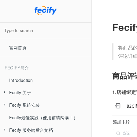
Fec
将商品
官网首页
评论详
FECIFY简介
商品评
Introduction
1.店铺绑
Fecify 关于
Fecify 系统安装
Fecify 系统介绍
Fecify最佳实践（使用前请阅读！）
Fecify 视频教学
Fecify 准备工作
Fecify 服务端后台文档
Fecify 最新发布
Fecify 环境配置-手动