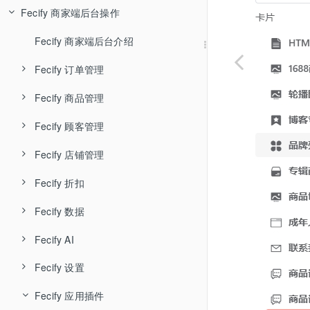
Fecify 商家端后台操作
Fecify AI知识库
Fecify 环境配置-宝塔
Fecify 用户管理
Fecify 系统安装
Fecify 店铺管理
Fecify 商家端后台介绍
Fecify系统自启动配置
Fecify 应用管理
Fecify 订单管理
Fecify ssl
Fecify 升级授权
Fecify 商品管理
Fecify 待处理订单
Fecify 宝塔中如何开启下载器
Fecify 系统设置
Fecify 顾客管理
Fecify 未完成订单
Fecify 商品管理
Fecify 待处理订单列表和导出
Fecify 安装，升级问题
Fecify 店铺防关联
Fecify 店铺管理
Fecify 售后订单
Fecify 商品专辑
Fecify 顾客列表
Fecify 订单取消
Fecify 未完成订单列表
Fecify 账户体系
Fecify 折扣
Fecify 商品回收站
Fecify 顾客留言
Fecify 店铺主题装修
Fecify 订单召回邮件
Fecify 售后-退款退货
Fecify 订单时间轴，标签和备注
Fecify 数据
Fecify 商品导入导出
Fecify 店铺装修详细
Fecify 优惠券
Fecify 订单发货
Fecify AI
Fecify 菜单导航
Fecify 订单分析
Fecify 订单收货
Fecify 设置
Fecify AI智能体
Fecify 自定义页面
Fecify 商品分析
Fecify 发起订单售后
Fecify 应用插件
Fecify 网站体检
Fecify 基础设置
Fecify URL重定向
Fecify 顾客统计