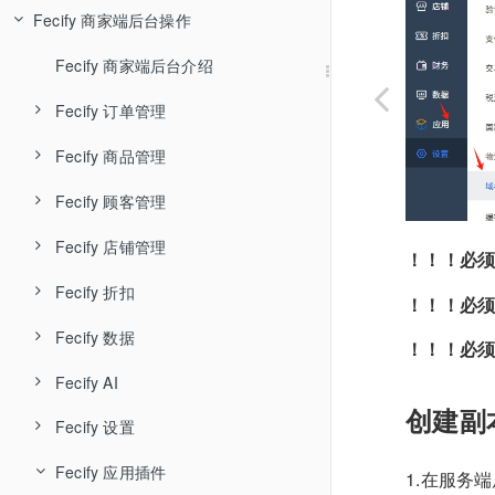
Fecify 商家端后台操作
Fecify AI知识库
Fecify 环境配置-宝塔
Fecify 用户管理
Fecify 系统安装
Fecify 店铺管理
Fecify 商家端后台介绍
Fecify系统自启动配置
Fecify 应用管理
Fecify 订单管理
Fecify ssl
Fecify 升级授权
Fecify 商品管理
Fecify 待处理订单
Fecify 宝塔中如何开启下载器
Fecify 系统设置
Fecify 顾客管理
Fecify 未完成订单
Fecify 商品管理
Fecify 待处理订单列表和导出
Fecify 安装，升级问题
Fecify 店铺防关联
Fecify 店铺管理
Fecify 售后订单
Fecify 商品专辑
Fecify 顾客列表
Fecify 订单取消
Fecify 未完成订单列表
！！！必须
Fecify 账户体系
Fecify 折扣
Fecify 商品回收站
Fecify 顾客留言
Fecify 店铺主题装修
Fecify 订单召回邮件
Fecify 售后-退款退货
Fecify 订单时间轴，标签和备注
！！！必须
Fecify 数据
Fecify 商品导入导出
Fecify 店铺装修详细
Fecify 优惠券
Fecify 订单发货
！！！必须
Fecify AI
Fecify 菜单导航
Fecify 订单分析
Fecify 订单收货
创建副
Fecify 设置
Fecify AI智能体
Fecify 自定义页面
Fecify 商品分析
Fecify 发起订单售后
Fecify 应用插件
Fecify 网站体检
Fecify 基础设置
Fecify URL重定向
Fecify 顾客统计
1.在服务