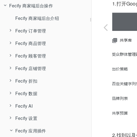
1.打开Go
Fecify 商家端后台操作
Fecify AI知识库
Fecify 环境配置-宝塔
Fecify 用户管理
Fecify 系统安装
Fecify 店铺管理
Fecify 商家端后台介绍
Fecify系统自启动配置
Fecify 应用管理
Fecify 订单管理
Fecify ssl
Fecify 升级授权
Fecify 商品管理
Fecify 待处理订单
Fecify 宝塔中如何开启下载器
Fecify 系统设置
Fecify 顾客管理
Fecify 未完成订单
Fecify 商品管理
Fecify 待处理订单列表和导出
Fecify 安装，升级问题
Fecify 店铺防关联
Fecify 店铺管理
Fecify 售后订单
Fecify 商品专辑
Fecify 顾客列表
Fecify 订单取消
Fecify 未完成订单列表
Fecify 账户体系
Fecify 折扣
Fecify 商品回收站
Fecify 顾客留言
Fecify 店铺主题装修
Fecify 订单召回邮件
Fecify 售后-退款退货
Fecify 订单时间轴，标签和备注
Fecify 数据
Fecify 商品导入导出
Fecify 店铺装修详细
Fecify 优惠券
Fecify 订单发货
Fecify AI
Fecify 菜单导航
Fecify 订单分析
Fecify 订单收货
Fecify 设置
Fecify AI智能体
Fecify 自定义页面
Fecify 商品分析
Fecify 发起订单售后
Fecify 应用插件
Fecify 网站体检
Fecify 基础设置
Fecify URL重定向
Fecify 顾客统计
2.找到以