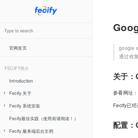
Goo
goog
官网首页
通过收
FECIFY简介
关于：G
Introduction
参看网址
Fecify 关于
Fecify
Fecify 系统安装
Fecify 系统介绍
Fecify最佳实践（使用前请阅读！）
Fecify 视频教学
Fecify 准备工作
配置：G
Fecify 服务端后台文档
Fecify 最新发布
Fecify 环境配置-手动