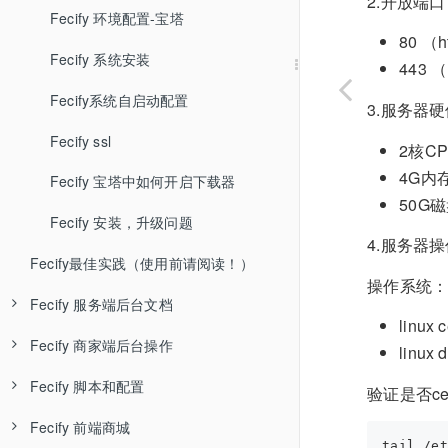
2.开放端
Fecify AI知识库
Fecify 环境配置-宝塔
80 （
Fecify 系统安装
443 
Fecify系统自启动配置
3.服务器
Fecify ssl
2核CP
4G内
Fecify 宝塔中如何开启下载器
50G
Fecify 安装，升级问题
4.服务器
Fecify最佳实践（使用前请阅读！）
操作系统：
Fecify 服务端后台文档
linux 
Fecify 商家端后台操作
Fecify 用户管理
linux 
Fecify 脚本和配置
Fecify 店铺管理
Fecify 商家端后台介绍
验证是否cen
Fecify 前端商城
Fecify 应用管理
Fecify 订单管理
重置超级账户密码