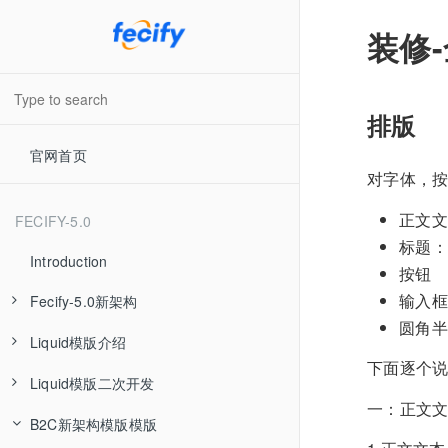
装修
排版
官网首页
对字体，
正文文
FECIFY-5.0
标题：
Introduction
按钮
输入框
Fecify-5.0新架构
圆角半
Liquid模版介绍
Fecify 新架构模版
下面逐个
Liquid模版二次开发
Fecify AI知识库
liquid font字体
一：正文
B2C新架构模版模版
Liquid模版和VUE模版优劣分析
模版文件结构