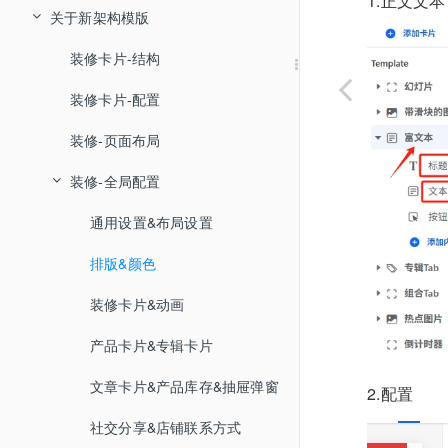
1.正文文
整页缓存
schema
关于新架构模版
config-全局配置
liquid基础知识
schema配置子项
性能测速：debugbear.com
layout-模版入口文件
装修卡片-结构
liquid tag
schema类型1：文本显示
Google跑分：pagespeed.web.dev
locales-翻译文件
装修卡片-配置
Filter过滤器
tag：条件-Conditional
schema类型2：基本类型
Fecify-5.0版本
section-装修卡片
装修-页面布局
Section深度解析
tag：HTML
Filter-String（字符串）
schema类型3：基本数据选择器
Redis缓存配置
snippets-小部件
装修-全局配置
Liquid进阶
tag：迭代-Iteration
Filter-Array（数组）
Section-引入
schema类型4：业务数据选择器
【重要！】模版装修-数据存储
templates-页面内容部分
通用设置&布局设置
tag：句法-Syntax
Filter-format（数据格式）
Section-文件结构
Sections详解
排版&颜色
tag：主题-Theme
Filter-MATH（数字计算）
Section-schema
Templates详解
装修卡片&动画
Section-值结构
tag：变量-Variable
Filter-Url
JS & HTML自定义标签
产品卡片&专辑卡片
Filter-System（系统）
装修-检查模式-卡片选中
文章卡片&产品库存&抽屉弹窗
2.配置
装修-检查模式-输入框编辑联动
社交分享&店铺联系方式