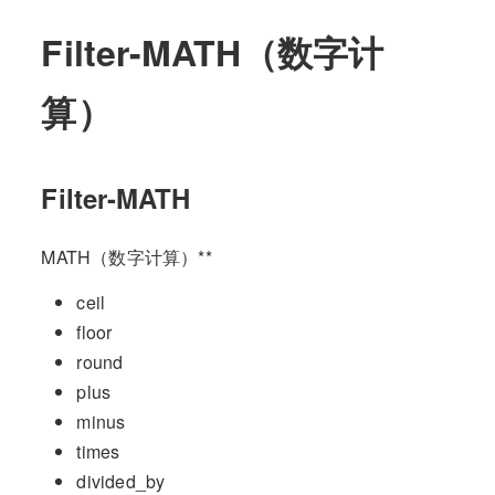
Filter-MATH（数字计
算）
Filter-MATH
MATH（数字计算）**
ceil
floor
round
plus
minus
times
divided_by